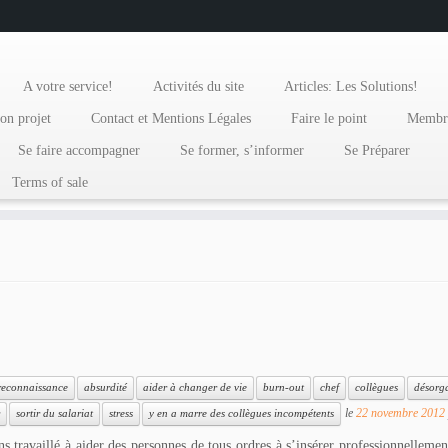
A votre service!
Activités du site
Articles: Les Solutions!
on projet
Contact et Mentions Légales
Faire le point
Membr
Se faire accompagner
Se former, s’informer
Se Préparer
Terms of sale
reconnaissance
absurdité
aider à changer de vie
burn-out
chef
collègues
désorg
le
22 novembre 2012
sortir du salariat
stress
y en a marre des collègues incompétents
 travaillé à aider des personnes de tous ordres à s’insérer professionnellement 