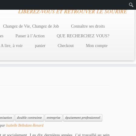
LIBEREZ-VOUS ET RETROUVER LE SOURIRE
Rech
Changez de Vie, Changez de Job
Connaître ses droits
es
Passer à l’Action
QUE RECHERCHEZ VOUS?
A lire, à voir
panier
Checkout
Mon compte
anisation
double contrainte
entreprise
épuisement professionnel
par
Isabelle Belledant-Renard
et socialement. Les dix dernières années, j’ai travaillé au sein