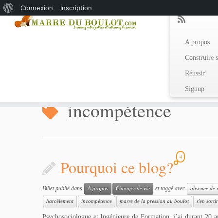
À
Connexion
Inscription
propos
de
A propos
WordPress
Construire s
Réussir!
Accueil
»
Articles: Les Solutions!
»
incompétence
Signup
incompétence
4
Pourquoi ce blog?
Billet publié dans
et taggé avec
A propos
Changer de vie
absence de 
harcèlement
incompétence
marre de la pression au boulot
s'en sortir
Psychosociologue et Ingénieure de Formation, j’ai durant 20 ans