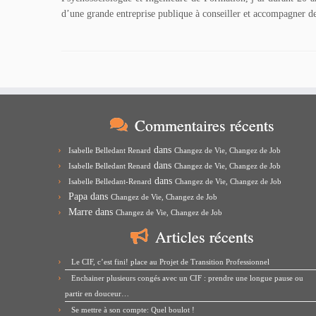
d’une grande entreprise publique à conseiller et accompagner de
Commentaires récents
dans
Isabelle Belledant Renard
Changez de Vie, Changez de Job
dans
Isabelle Belledant Renard
Changez de Vie, Changez de Job
dans
Isabelle Belledant-Renard
Changez de Vie, Changez de Job
Papa
dans
Changez de Vie, Changez de Job
Marre
dans
Changez de Vie, Changez de Job
Articles récents
Le CIF, c’est fini! place au Projet de Transition Professionnel
Enchainer plusieurs congés avec un CIF : prendre une longue pause ou
partir en douceur…
Se mettre à son compte: Quel boulot !