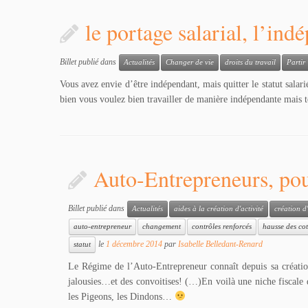
le portage salarial, l’in
Billet publié dans
Actualités
Changer de vie
droits du travail
Partir
Vous avez envie d’être indépendant, mais quitter le statut salar
bien vous voulez bien travailler de manière indépendante mais to
Auto-Entrepreneurs, pou
Billet publié dans
Actualités
aides à la création d'activité
création d'
auto-entrepreneur
changement
contrôles renforcés
hausse des cot
le
1 décembre 2014
par
Isabelle Belledant-Renard
statut
Le Régime de l’Auto-Entrepreneur connaît depuis sa créatio
jalousies…et des convoitises! (…)En voilà une niche fiscale 
les Pigeons, les Dindons…