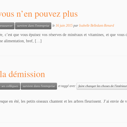
 vous n’en pouvez plus
le
16 juin 2015
par
Isabelle Belledant-Renard
ressourcer
survivre dans l'entreprise
, c’est que vous épuisez vos réserves de minéraux et vitamines, et que vous 
ne alimentation, bref, […]
 la démission
et taggé avec
c ses collègues
survivre dans l'entreprise
faire changer les choses de l'intérieur
les petits oiseaux chantent et les arbres fleurissent. J’ai envie de vous r