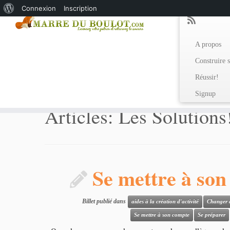
À
Connexion
Inscription
propos
de
A propos
WordPress
Construire s
Réussir!
Accueil
»
Articles: Les Solutions!
Signup
Articles: Les Solutions
Se mettre à son
Billet publié dans
aides à la création d'activité
Changer 
Se mettre à son compte
Se préparer