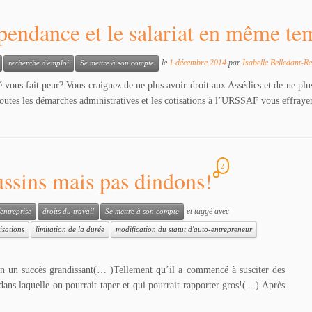
dépendance et le salariat en même t
le
1 décembre 2014
par
Isabelle Belledant-R
recherche d'emploi
Se mettre à son compte
ié vous fait peur? Vous craignez de ne plus avoir droit aux Assédics et de ne plu
utes les démarches administratives et les cotisations à l’URSSAF vous effrayent
2
ssins mais pas dindons!
et taggé avec
entreprise
droits du travail
Se mettre à son compte
isations
limitation de la durée
modification du statut d'auto-entrepreneur
n un succès grandissant(… )Tellement qu’il a commencé à susciter des
dans laquelle on pourrait taper et qui pourrait rapporter gros!(…) Après