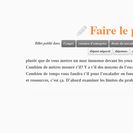
Faire le
Billet publié dans
Congés
création d'entreprise
droits du travai
départ négocié
dépenses
plutôt que de vous mettre un mur immense devant les yeux e
Combien de mètres mesure t’il? Y a t’il des moyens de l’escal
Combien de temps vous faudra t’il pour l’escalader en foncti
et ressources, c’est ça. D’abord examiner les limites du pr