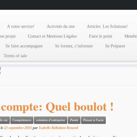
A votre service!
Activités du site
Articles: Les Solutions!
on projet
Contact et Mentions Légales
Faire le point
Membr
Se faire accompagner
Se former, s’informer
Se Préparer
Terms of sale
!
 compte: Quel boulot !
de vie
Compétences
création d'entreprise
Partir
Passer à l'acte
le
22 septembre 2016
par
Isabelle Belledant-Renard