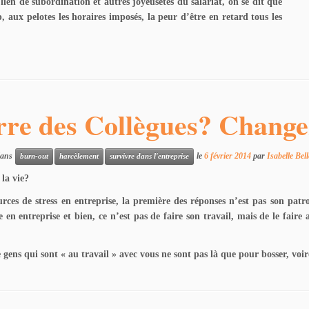
ien de subordination et autres joyeusetés du salariat, on se dit que
, aux pelotes les horaires imposés, la peur d’être en retard tous les
re des Collègues? Change
 dans
le
6 février 2014
par
Isabelle Be
burn-out
harcèlement
survivre dans l'entreprise
la vie?
urces de stress en entreprise, la première des réponses n’est pas son patr
e en entreprise et bien, ce n’est pas de faire son travail, mais de le faire
 gens qui sont « au travail » avec vous ne sont pas là que pour bosser, vo