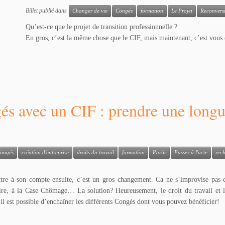
Billet publié dans
Changer de vie
Congés
formation
Le Projet
Reconvers
Qu’est-ce que le projet de transition professionnelle ?
En gros, c’est la même chose que le CIF, mais maintenant, c’est vous
és avec un CIF : prendre une longu
ongés
création d'entreprise
droits du travail
formation
Partir
Passer à l'acte
rec
ttre à son compte ensuite, c’est un gros changement. Ca ne s’improvise pas c
pire, à la Case Chômage… La solution? Heureusement, le droit du travail et l
 il est possible d’enchaîner les différents Congés dont vous pouvez bénéficier!