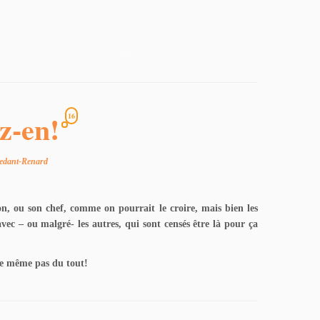
z-en!
16
lledant-Renard
on, ou son chef, comme on pourrait le croire, mais bien les
 avec – ou malgré- les autres, qui sont censés être là pour ça
ire même pas du tout!