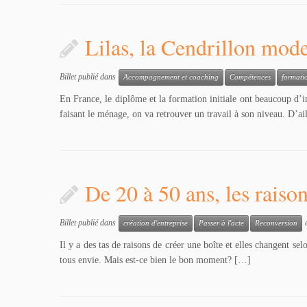
Lilas, la Cendrillon mod
Billet publié dans
Accompagnement et coaching
Compétences
formati
En France, le diplôme et la formation initiale ont beaucoup d’
faisant le ménage, on va retrouver un travail à son niveau. D’ail
De 20 à 50 ans, les raiso
Billet publié dans
e
création d'entreprise
Passer à l'acte
Reconversion
Il y a des tas de raisons de créer une boîte et elles changent se
tous envie. Mais est-ce bien le bon moment? […]