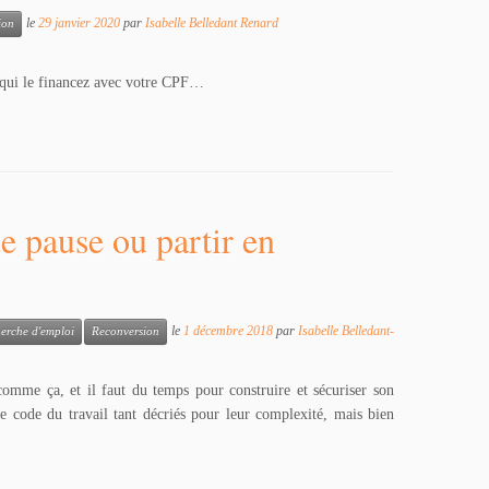
le
29 janvier 2020
par
Isabelle Belledant Renard
ion
 qui le financez avec votre CPF…
e pause ou partir en
le
1 décembre 2018
par
Isabelle Belledant-
herche d'emploi
Reconversion
omme ça, et il faut du temps pour construire et sécuriser son
e code du travail tant décriés pour leur complexité, mais bien