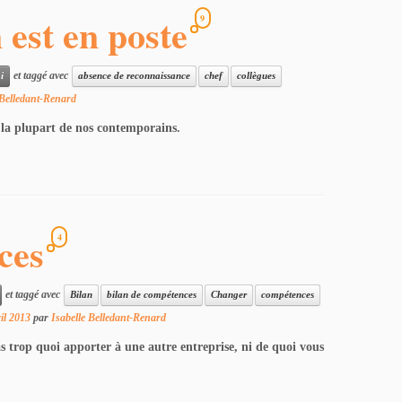
est en poste
9
et taggé avec
i
absence de reconnaissance
chef
collègues
 Belledant-Renard
 la plupart de nos contemporains.
ces
4
et taggé avec
Bilan
bilan de compétences
Changer
compétences
il 2013
par
Isabelle Belledant-Renard
as trop quoi apporter à une autre entreprise, ni de quoi vous