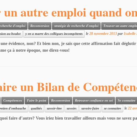
 un autre emploi quand on 
echerche d'emploi
Reconversion
stratégie de recherche d'emploi
Trouver un autre emplo
le
28 novembre 2013
par
Isabelle
sion au boulot
y en a marre des collègues incompétents
ne évidence, non? Et bien non, je sais que cette affirmation fait déglutir
mme ça à notre époque, me direz-vous!
aire un Bilan de Compéten
Compétences
Faire le point
Reconversion
Retrouver confiance en soi
Se connaitre
le
22 avr
retien d'embauche
qualités
savoir-être
savoirs
savoirs-faire
se connaitre
uoi faire d’autre? Vous iriez bien travailler ailleurs mais vous ne savez p