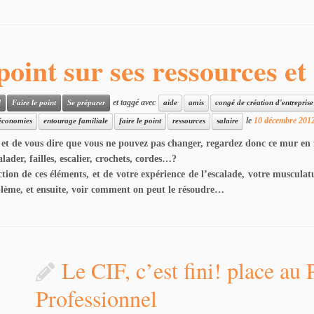
 point sur ses ressources et
et taggé avec
l
Faire le point
Se préparer
aide
amis
congé de création d'entreprise
le
10 décembre 201
économies
entourage familiale
faire le point
ressources
salaire
t de vous dire que vous ne pouvez pas changer, regardez donc ce mur en f
ader, failles, escalier, crochets, cordes…?
on de ces éléments, et de votre expérience de l’escalade, votre musculature,
oblème, et ensuite, voir comment on peut le résoudre…
Le CIF, c’est fini! place au 
Professionnel