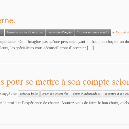
erne.
le
15 août 
on
Histoires vraies de réussites
recherche d'emploi
Trouver un autre emploi
importance. On n’imagine pas qu’une personne ayant un bac plus cinq ou un do
leurs, les spécialistes vous déconseilleront d’accepter […]
ns pour se mettre à son compte selo
t taggé avec
créer sa boîte
créer son entreprise
devenir indépendant
se mettre à son c
lon le profil et l’expérience de chacun. Assurez-vous de faire le bon choix, que