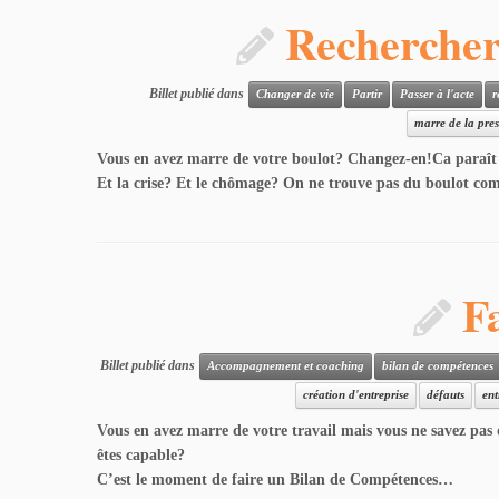
Rechercher
Billet publié dans
Changer de vie
Partir
Passer à l'acte
r
marre de la pres
Vous en avez marre de votre boulot? Changez-en!Ca paraît u
Et la crise? Et le chômage? On ne trouve pas du boulot co
F
Billet publié dans
Accompagnement et coaching
bilan de compétences
création d'entreprise
défauts
ent
Vous en avez marre de votre travail mais vous ne savez pas q
êtes capable?
C’est le moment de faire un Bilan de Compétences…